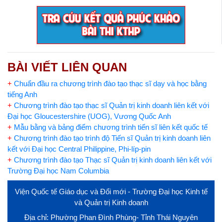
BÀI VIẾT LIÊN QUAN
+
Chuẩn đầu ra chương trình đào tạo thạc sĩ dạy và học bằng
tiếng Anh
+
Chương trình đào tạo thạc sĩ Quản trị kinh doanh liên kết với
Đại học Gloucestershire (UOG), Vương Quốc Anh
+
Mẫu bằng và bảng điểm chương trình tiến sĩ liên kết quốc tế
+
Chương trình đào tạo trình độ Tiến sĩ Quản trị kinh doanh liên
kết với Đại học Central Philippine, Phi-líp-pin
+
Chương trình đào tạo Thạc sĩ Quản trị kinh doanh liên kết với
Trường Đại học Nam Columbia
Viện Quốc tế Giáo dục và Đổi mới - Trường Đại học Kinh tế
và Quản trị Kinh doanh
Địa chỉ: Phường Phan Đình Phùng- Tỉnh Thái Nguyên