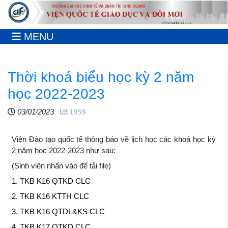
MENU
Thời khoá biểu học kỳ 2 năm
học 2022-2023
03/01/2023
1959
Viện Đào tạo quốc tế thông báo về lịch học các khoá học kỳ
2 năm học 2022-2023 như sau:
(Sinh viên nhấn vào để tải file)
1. TKB K16 QTKD
CLC
2. TKB K16 KTTH
CLC
3. TKB K16 QTDL&KS
CLC
4. TKB K17 QTKD CLC