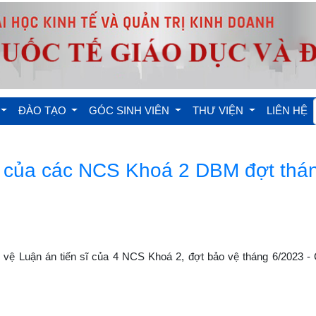
ĐÀO TẠO
GÓC SINH VIÊN
THƯ VIỆN
LIÊN HỆ
S của các NCS Khoá 2 DBM đợt thá
 vệ Luận án tiến sĩ của 4 NCS Khoá 2, đợt bảo vệ tháng 6/2023 