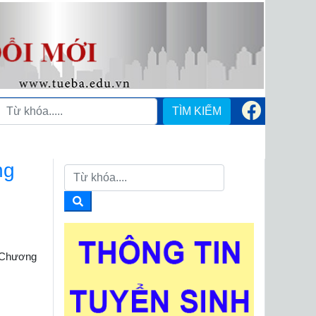
TÌM KIẾM
ng
- Chương